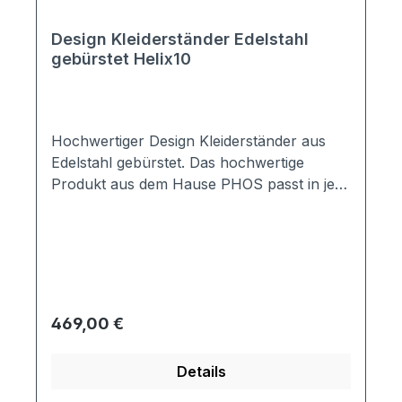
Design Kleiderständer Edelstahl
gebürstet Helix10
Hochwertiger Design Kleiderständer aus
Edelstahl gebürstet. Das hochwertige
Produkt aus dem Hause PHOS passt in jede
Garderobe, jeden Flur aber auch in
Geschäftsräumen macht sie eine gute
Figur.Der Kleiderständer ist mit 10
spiralförmigen Haken ausgstattet. Viel Platz
also für viele Kleidungsstücke, Schals,
Handtaschen, .... Material:Haken +
Regulärer Preis:
469,00 €
Stange: Edelstahl massivFuß: Stahl
pulverbeschichtet, RAL9007
Details
Graualuminium Maße:Höhe: 1908mm
ØStange: 18mm ØHaken: 16mm ØFuß: