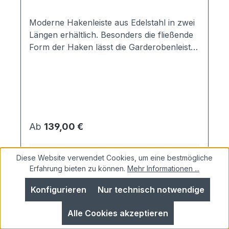
Moderne Hakenleiste aus Edelstahl in zwei
Längen erhältlich. Besonders die fließende
Form der Haken lässt die Garderobenleiste
zu einem echten Hingucker werden. Die
Hakenleiste wird in Handarbait in
Deutschland aus Vollmaterial gefertigt.
Nutzen Sie die Leiste doch auch für Ihr
Bad. Sie lässt Ihre Handtücher gleich noch
besser aussehen. Material:Edelstahl V2A,
Regulärer Preis:
Ab
139,00 €
gebürstet; Vollmaterial Maße:3 Haken:
300mm (Breite) 5 Haken: 500mm (Breite)
Details
Wandabstand: 4cm Hakenlänge ca. 6cm
Diese Website verwendet Cookies, um eine bestmögliche
Erfahrung bieten zu können.
Mehr Informationen ...
ACHTUNG: Auch in Sonderlängen
erhältlich! Rufen Sie uns einfach an unter
Konfigurieren
Nur technisch notwendige
09522 - 39 50 209 oder schreiben Sie uns
eine E-Mail an info@schmitt-smartes-
Alle Cookies akzeptieren
wohnen.de