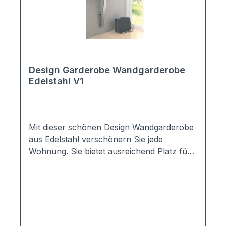
Design Garderobe Wandgarderobe
Edelstahl V1
Mit dieser schönen Design Wandgarderobe
aus Edelstahl verschönern Sie jede
Wohnung. Sie bietet ausreichend Platz für
Jacken und Mäntel.An den 6 befestigten
Haken können bequem Schals, Taschen
uvm. aufgehängt werden.Überzeugen Sie
sich selbst von der schlichten &
hochwertigen Design Garderobe
Wandgarderobe Edelstahl V1. Material: