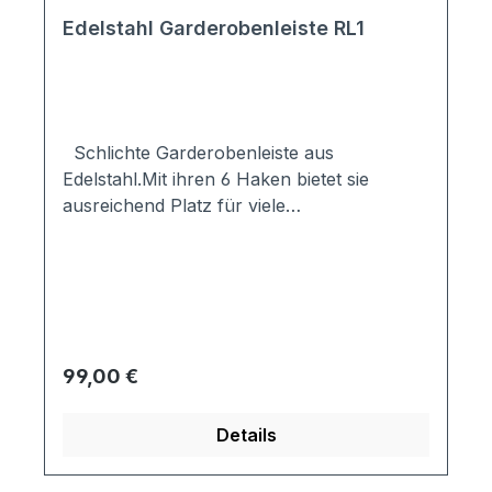
Edelstahl Garderobenleiste RL1
Schlichte Garderobenleiste aus
Edelstahl.Mit ihren 6 Haken bietet sie
ausreichend Platz für viele
Kleidungsstücke.Material:Edelstahl V2A,
matt gebürstetinkl.
MontagematerialMaße:295x67x158 mm
(BxTxH)
Regulärer Preis:
99,00 €
Details