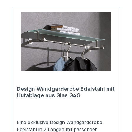
genügend Platz, um Kleidungsstücke
problemlos mit Kleiderbügeln
aufzuhängen.Gefertigt in Deutscher
Manufaktur!Lieferung erfolgt ohne
Dekoration und
Kleiderbügel/Haken.Maße:Höhe: 22cmTiefe:
27cmBreite: ab 50cmHöhe der Ablage:
1,9cmMaterial: Edelstahl V2A, massiv,
VollmaterialMontage/Lieferung:Im
Lieferumfang ist Montagematerial sowie
eine verständliche Montageanleitung
enthalten.
Design Wandgarderobe Edelstahl mit
Hutablage aus Glas G4G
Eine exklusive Design Wandgarderobe
Edelstahl in 2 Längen mit passender