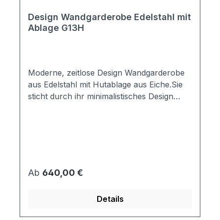
Design Wandgarderobe Edelstahl mit
Ablage G13H
Moderne, zeitlose Design Wandgarderobe
aus Edelstahl mit Hutablage aus Eiche.Sie
sticht durch ihr minimalistisches Design
hervor und passt in jeden Flur, Garderobe
oder auch Wartezimmer.Alle Teile der
hochwertigen Garderobe sind aus
massivem Edelstahl/Holz.Bis zur Breite von
100cm wird die Wandgarderobe mit zwei
massiven Haltern befestigt, die mittel
Regulärer Preis:
Ab
640,00 €
stabilen Schraubverbindungen sicher
montiert werden. Ab einer Breite von
Details
120cm werden drei Halterungen
benötigt.Die Tiefe von 27cm bietet