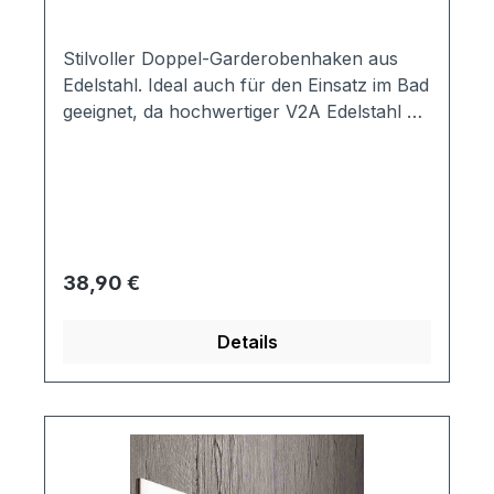
Stilvoller Doppel-Garderobenhaken aus
Edelstahl. Ideal auch für den Einsatz im Bad
geeignet, da hochwertiger V2A Edelstahl bei
der Herstellung verwendet wird. Material:
Edelstahl V2A
massivhandgeschliffenMaße:Länge: 50mm,
Breite: 62mm, Durchmesser Rosette:40mm
Regulärer Preis:
38,90 €
Details