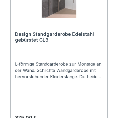
Design Standgarderobe Edelstahl
gebürstet GL3
L-förmige Standgarderobe zur Montage an
der Wand. Schlichte Wandgarderobe mit
hervorstehender Kleiderstange. Die beiden
zusätzlichen Garderobenhaken bieten Platz
für Schals, Taschen u.v.m. Die Befestigung
erfolgt an zwei Punkten an der Wand. Aus
Vollmaterial gefertigt. Made in Germany von
PHOS Material: V2A Edelstahl massiv,
handgeschliffen Maße: Höhe 1800mm,
Regulärer Preis:
375,00 €