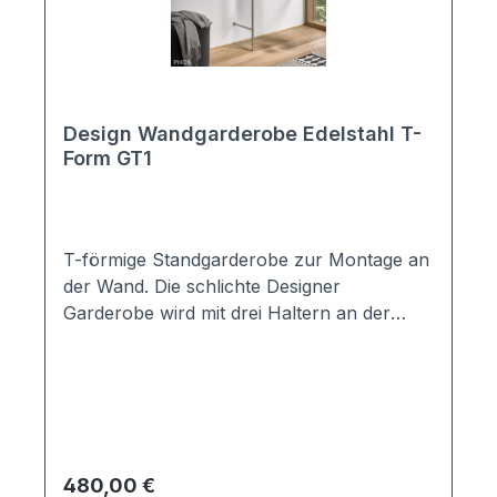
Design Wandgarderobe Edelstahl T-
Form GT1
T-förmige Standgarderobe zur Montage an
der Wand. Die schlichte Designer
Garderobe wird mit drei Haltern an der
Wand befestigt. Gleichzeitig steht sie am
Boden auf. Aus Vollmaterial gefertigt. Made
in Germany von PHOS ACHTUNG:
Lieferung erfolgt ohne Dekoration und
Kleiderbügel Material: V2A Edelstahl
massiv, handgeschliffen Maße: Höhe
Regulärer Preis:
480,00 €