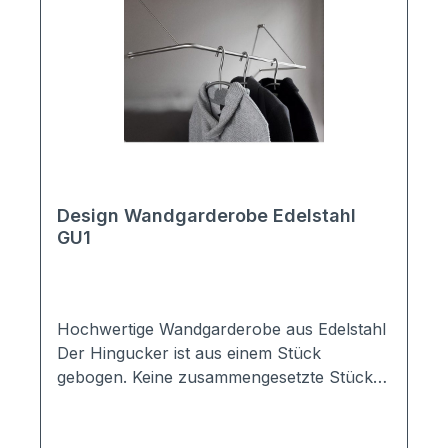
Dekoration und
Kleiderbügel/Haken.Maße:Höhe: 16cmTiefe:
27cmBreite: ab 50cmMaterial: Edelstahl
V2A, massiv,
VollmaterialMontage/Lieferung:Im
Lieferumfang ist Montagematerial sowie
eine verständliche Montageanleitung
enthalten.
Design Wandgarderobe Edelstahl
GU1
Hochwertige Wandgarderobe aus Edelstahl
Der Hingucker ist aus einem Stück
gebogen. Keine zusammengesetzte Stücke.
Gehalten wird sie von zwei diagonalen
Wandabhängungen. Die schlichte