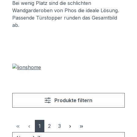
Bei wenig Platz sind die schlichten
Wandgarderoben von Phos die ideale Lösung.
Passende Türstopper runden das Gesamtbild
ab.
Produkte filtern
Seite
Seite
Seite
1
2
3