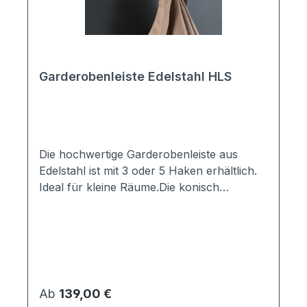
Garderobenleiste Edelstahl HLS
Die hochwertige Garderobenleiste aus
Edelstahl ist mit 3 oder 5 Haken erhältlich.
Ideal für kleine Räume.Die konisch
zulaufenden Kleiderhaken bieten einen
idealen Halt für jedes Kleidungsstück. Die
Hakenleiste wird in Handarbait in
Deutschland aus Vollmaterial gefertigt.
Material:Edelstahl V2A, gebürstet;
Vollmaterial Maße:3 Haken: 300mm
Regulärer Preis:
Ab
139,00 €
(Breite) 5 Haken: 500mm (Breite)