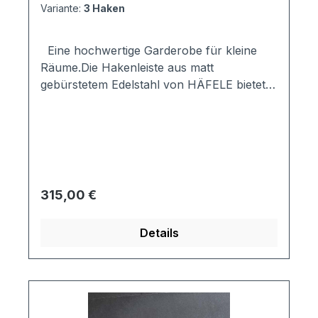
Variante:
3 Haken
Eine hochwertige Garderobe für kleine
Räume.Die Hakenleiste aus matt
gebürstetem Edelstahl von HÄFELE bietet
vielen Kleidungsstücken
Platz.Material:Edelstahl, matt
gebürstet WandmontageBefestigungsmateri
al im Lieferumfang
enthaltenMaße:Gesamtlänge: 1000mm4
Haken: Länge 100 mm3 kurz Haken: Länge
Regulärer Preis:
315,00 €
50 mm
Details