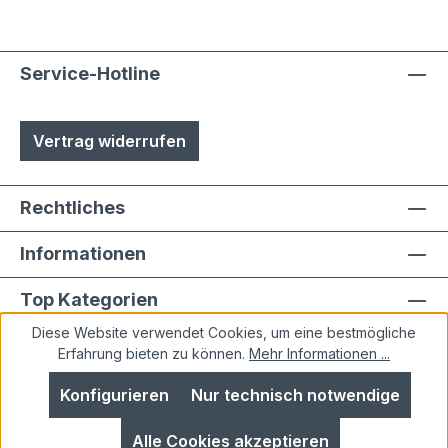
Service-Hotline
Vertrag widerrufen
Rechtliches
Informationen
Top Kategorien
Diese Website verwendet Cookies, um eine bestmögliche
Erfahrung bieten zu können.
Mehr Informationen ...
Konfigurieren
Nur technisch notwendige
Alle Preise inkl. gesetzl. Mehrwertsteuer zzgl.
Alle Cookies akzeptieren
Versandkosten
und ggf. Nachnahmegebühren, wenn