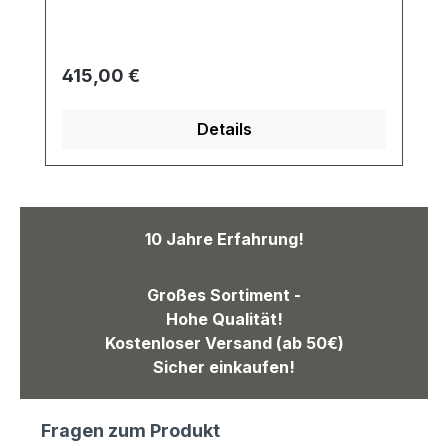
angeordneten Haken mit konkaver
Fräsung ausgstattet. Viel Platz also für
viele Kleidungsstücke, Schals,
Regulärer Preis:
415,00 €
Handtaschen, .... Material:Haken +
Stange: Edelstahl massivFuß: Stahl
Details
pulverbeschichtet, RAL9007
Graualuminium Maße:Höhe: 1858mm
ØStange: 18mm ØHaken: 18mm; Abstand
zwischen den Haken 100mm ØFuß:
360mm
10 Jahre Erfahrung!
Großes Sortiment -
Hohe Qualität!
Kostenloser Versand (ab 50€)
Sicher einkaufen!
Fragen zum Produkt