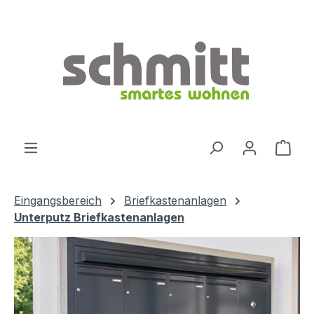
Zum Hauptinhalt springen
Ware
Eingangsbereich
Briefkastenanlagen
Unterputz Briefkastenanlagen