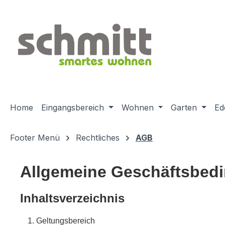
m Hauptinhalt springen
Zur Suche springen
Zur Hauptnavigation springen
Home
Eingangsbereich
Wohnen
Garten
Ed
Footer Menü
Rechtliches
AGB
Allgemeine Geschäftsbed
Inhaltsverzeichnis
Geltungsbereich