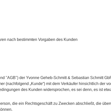
aren nach bestimmten Vorgaben des Kunden
 "AGB") der Yvonne Geheb-Schmitt & Sebastian Schmitt GbR (na
er (nachfolgend „Kunde“) mit dem Verkäufer hinsichtlich der v
edingungen des Kunden widersprochen, es sei denn, es ist etwa
Person, die ein Rechtsgeschäft zu Zwecken abschließt, die übe
können.