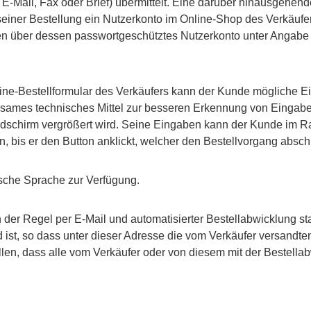
 E-Mail, Fax oder Brief) übermittelt. Eine darüber hinausgehe
seiner Bestellung ein Nutzerkonto im Online-Shop des Verkäufers
en über dessen passwortgeschütztes Nutzerkonto unter Angabe
line-Bestellformular des Verkäufers kann der Kunde mögliche 
rksames technisches Mittel zur besseren Erkennung von Eingab
Bildschirm vergrößert wird. Seine Eingaben kann der Kunde im 
n, bis er den Button anklickt, welcher den Bestellvorgang abschl
tsche Sprache zur Verfügung.
er Regel per E-Mail und automatisierter Bestellabwicklung stat
 ist, so dass unter dieser Adresse die vom Verkäufer versand
len, dass alle vom Verkäufer oder von diesem mit der Bestellab