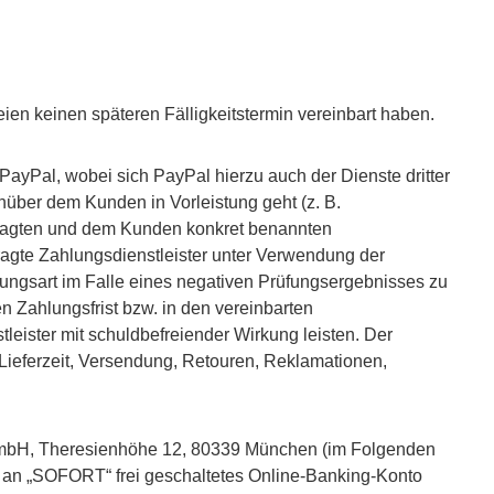
eien keinen späteren Fälligkeitstermin vereinbart haben.
ayPal, wobei sich PayPal hierzu auch der Dienste dritter
nüber dem Kunden in Vorleistung geht (z. B.
ftragten und dem Kunden konkret benannten
ragte Zahlungsdienstleister unter Verwendung der
lungsart im Falle eines negativen Prüfungsergebnisses zu
 Zahlungsfrist bzw. in den vereinbarten
leister mit schuldbefreiender Wirkung leisten. Der
 Lieferzeit, Versendung, Retouren, Reklamationen,
GmbH, Theresienhöhe 12, 80339 München (im Folgenden
an „SOFORT“ frei geschaltetes Online-Banking-Konto