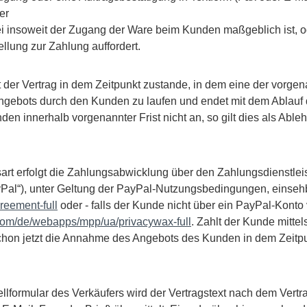
er
ei insoweit der Zugang der Ware beim Kunden maßgeblich ist, o
lung zur Zahlung auffordert.
er Vertrag in dem Zeitpunkt zustande, in dem eine der vorgenan
gebots durch den Kunden zu laufen und endet mit dem Ablauf d
en innerhalb vorgenannter Frist nicht an, so gilt dies als Abl
 erfolgt die Zahlungsabwicklung über den Zahlungsdienstleister
Pal“), unter Geltung der PayPal-Nutzungsbedingungen, einseh
eement-full
oder - falls der Kunde nicht über ein PayPal-Kont
com/de/webapps/mpp/ua/privacywax-full
. Zahlt der Kunde mitte
chon jetzt die Annahme des Angebots des Kunden in dem Zeitpu
llformular des Verkäufers wird der Vertragstext nach dem Ver