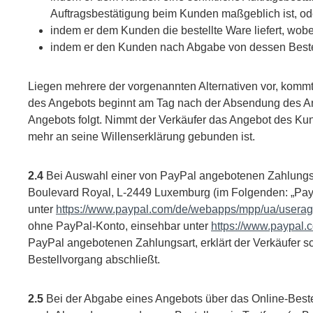
Auftragsbestätigung beim Kunden maßgeblich ist, od
indem er dem Kunden die bestellte Ware liefert, wob
indem er den Kunden nach Abgabe von dessen Bestel
Liegen mehrere der vorgenannten Alternativen vor, kommt d
des Angebots beginnt am Tag nach der Absendung des An
Angebots folgt. Nimmt der Verkäufer das Angebot des Kund
mehr an seine Willenserklärung gebunden ist.
2.4
Bei Auswahl einer von PayPal angebotenen Zahlungsart
Boulevard Royal, L-2449 Luxemburg (im Folgenden: „Pay
unter
https://www.paypal.com/de/webapps/mpp/ua/useragr
ohne PayPal-Konto, einsehbar unter
https://www.paypal.
PayPal angebotenen Zahlungsart, erklärt der Verkäufer s
Bestellvorgang abschließt.
2.5
Bei der Abgabe eines Angebots über das Online-Beste