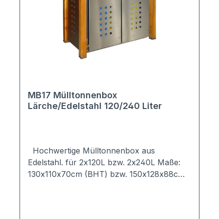
Inneren des Mülltonnenhauses (Lieferung
erfolgt ohne Dekoration) Anlieferung
erfolgt als Bausatz; alle notwendigen
Bohrungen sind vorhanden, zusätzliche
Bohrungen sind nicht notwendig; Lieferung
erfolgt inkl. aller Befestigungsmaterialien +
Montageanleitung mit Bilder Auf Anfrage
individuell erweiterbar Hergestellt in
Deutschland
MB17 Mülltonnenbox
Lärche/Edelstahl 120/240 Liter
Hochwertige Mülltonnenbox aus
Edelstahl. für 2x120L bzw. 2x240L Maße:
130x110x70cm (BHT) bzw. 150x128x88cm
(BHT) das Mülltonnenhaus bestet aus vier
8x8cm Pfosten aus Lärche/geölt; Pfosten
können nach Aufbau mit gewünschter