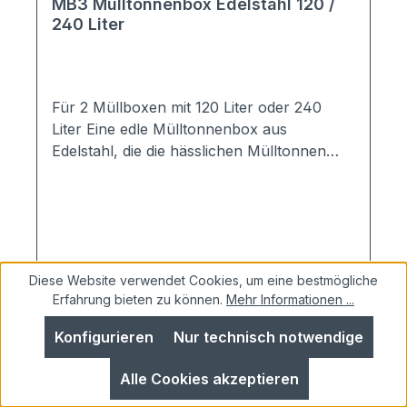
MB3 Mülltonnenbox Edelstahl 120 /
240 Liter
Für 2 Müllboxen mit 120 Liter oder 240
Liter Eine edle Mülltonnenbox aus
Edelstahl, die die hässlichen Mülltonnen
verschwinden lässt!Stellen Sie sich Ihre
Mülltonnenbox nach Ihrem Bedarf
zusammen:120 / 240 Liter - mit / ohne
Verschluss - mit / ohne Pflanzdach
....Material: komplett aus hochwertigem V2A
Diese Website verwendet Cookies, um eine bestmögliche
Edelstahlmit Rundrohrpfostenin
Regulärer Preis:
Ab
2.099,00 €
Erfahrung bieten zu können.
Mehr Informationen ...
Deutschland gefertigt Maße:120 Liter:2er
Haus: 143x100x75 cm (BHT)240 Liter:2er
Konfigurieren
Nur technisch notwendige
Details
Haus: 165x118x86 cm (BHT)
Ausstattung:Serienmäßig mit Flachdach und
Alle Cookies akzeptieren
Knebelgriffoptional wählbar: Pflanzdach mit