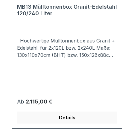
MB13 Mülltonnenbox Granit-Edelstahl
120/240 Liter
Hochwertige Mülltonnenbox aus Granit +
Edelstahl. für 2x120L bzw. 2x240L Maße:
130x110x70cm (BHT) bzw. 150x128x88cm
(BHT) das Mülltonnenhaus besteht aus vier
8x8cm Pfosten in Granti (Grau/Weiß) und
V2A Edelstahl-Wänden Rückwand der
Mülltonnenbox ist nicht gelocht inkl.
Vorrichtung zum Kippen und Befüllen der
Mülltonnenbox (Fangkette und
Regulärer Preis:
Ab
2.115,00 €
Bodenschiene) ausgestattet mit
einstellbaren Edelstahltürbändern;
Details
höhenverstellbar alternativ mit
Dreikantschloss made in Germany