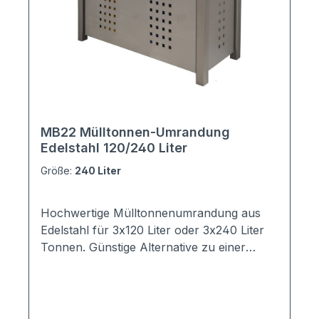
vorhanden, Sie müssen die Teile nur noch
zusammenschrauben.Die mitgelieferte,
ausführliche Montageanleitung erleichtert
das Zusammenbauen der Edelstahl
Mülltonnenumhausung enorm.
MB22 Mülltonnen-Umrandung
Edelstahl 120/240 Liter
Größe:
240 Liter
Hochwertige Mülltonnenumrandung aus
Edelstahl für 3x120 Liter oder 3x240 Liter
Tonnen. Günstige Alternative zu einer
kompletten Mülltonnenbox. Ebenso
hochwertig und Ihre Mülltonnen sind gut
versteckt. Die Seitenteile sind rundum
gelocht. Die Mülltonnenumrandung kann