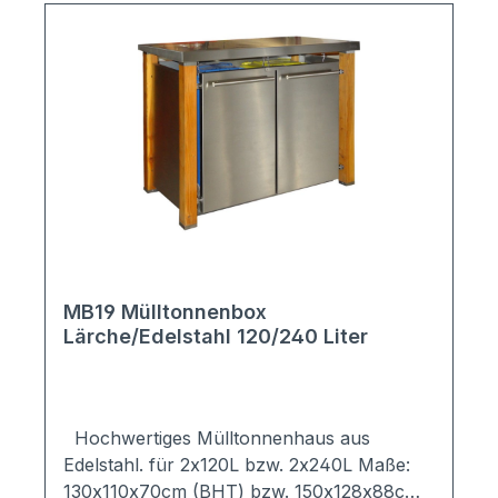
wahlweiße mit Pultdach oder Pflanzwanne
Neigung des Pultdachs zur Rückseite, damit
Regenwasser problemlos ablaufen kann
Pflanzwanne verfügt über Ablaufspeier im
Inneren des Mülltonnenhauses (Lieferung
erfolgt ohne Dekoration) Anlieferung
erfolgt als Bausatz; alle notwendigen
Bohrungen sind vorhanden; Lieferung
erfolgt inkl. aller Befestigungsmaterialien +
Montageanleitung mit Bilder Auf Anfrage
individuell erweiterbar
MB19 Mülltonnenbox
Lärche/Edelstahl 120/240 Liter
Hochwertiges Mülltonnenhaus aus
Edelstahl. für 2x120L bzw. 2x240L Maße:
130x110x70cm (BHT) bzw. 150x128x88cm