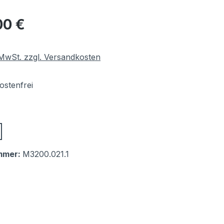
eis:
00 €
. MwSt. zzgl. Versandkosten
stenfrei
ählen
mmer:
M3200.021.1