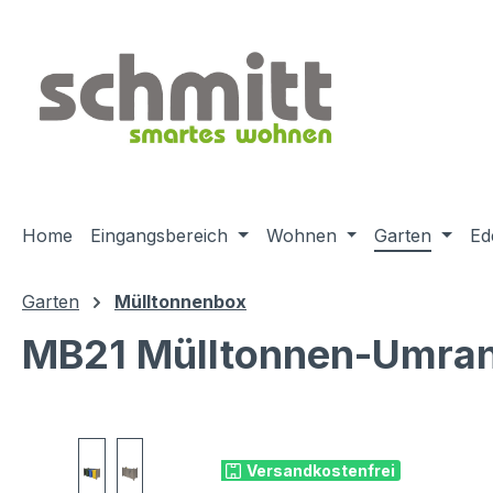
m Hauptinhalt springen
Zur Suche springen
Zur Hauptnavigation springen
Home
Eingangsbereich
Wohnen
Garten
Ed
Garten
Mülltonnenbox
MB21 Mülltonnen-Umrand
Bildergalerie überspringen
Versandkostenfrei