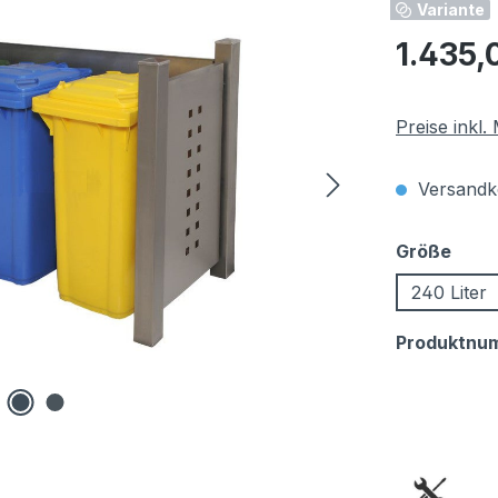
Variante
Regulärer Pr
1.435,
Preise inkl
Versandko
ausw
Größe
240 Liter
Produktnu