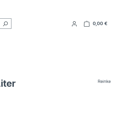
0,00 €
Ware
iter
Reinke