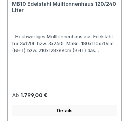
MB10 Edelstahl Mülltonnenhaus 120/240
Liter
Hochwertiges Mülltonnenhaus aus Edelstahl.
für 3x120L bzw. 3x240L Maße: 180x110x70cm
(BHT) bzw. 210x128x88cm (BHT) das
Mülltonnenhaus ist komplett aus V2A Edelstahl
Rückwand des Edelstahl Mülltonnenhaus ist
nicht gelocht inkl. Vorrichtung zum Kippen und
Befüllen der Mülltonnenbox ausgestattet mit
einstellbaren Edelstahltürbändern;
höhenverstellbar optional mit Dreikantschloss
Regulärer Preis:
Ab
1.799,00 €
lieferbar made in Germany wahlweiße mit
Pultdach oder Pflanzwanne Neigung des
Details
Pultdachs zur Rückseite, damit Regenwasser
problemlos ablaufen kann Pflanzwanne
verfügt über Ablaufspeier im Inneren des