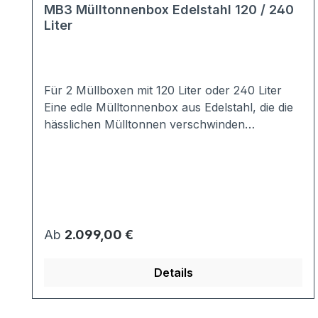
MB3 Mülltonnenbox Edelstahl 120 / 240
Liter
Für 2 Müllboxen mit 120 Liter oder 240 Liter
Eine edle Mülltonnenbox aus Edelstahl, die die
hässlichen Mülltonnen verschwinden
lässt!Stellen Sie sich Ihre Mülltonnenbox nach
Ihrem Bedarf zusammen:120 / 240 Liter - mit /
ohne Verschluss - mit / ohne Pflanzdach
....Material: komplett aus hochwertigem V2A
Edelstahlmit Rundrohrpfostenin Deutschland
gefertigt Maße:120 Liter:2er Haus: 143x100x75
Regulärer Preis:
Ab
2.099,00 €
cm (BHT)240 Liter:2er Haus: 165x118x86 cm
(BHT) Ausstattung:Serienmäßig mit Flachdach
Details
und Knebelgriffoptional wählbar: Pflanzdach
mit Ablaufrohr am hinteren Rand für
überschüssiges Wasser Klappdach mit