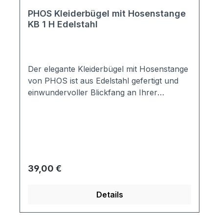
gelenkt.Da Qualität eine große Rolle bei
Phos Design spielt, wird ausschließlich in
PHOS Kleiderbügel mit Hosenstange
KB 1 H Edelstahl
Deutschland produziert. Um diese
garantieren zu können, legt das
Unternehmen nicht nur sehr viel Wert auf
Präzision in den einzelnen Arbeitsschritten,
Der elegante Kleiderbügel mit Hosenstange
sondern auch auf langfristige Beziehungen
von PHOS ist aus Edelstahl gefertigt und
zu Zulieferern und Geschäftspartnern.Die
einwundervoller Blickfang an Ihrer
Edelstahl-Produkte von Phos Design
Garderobe.Material: Edelstahl V2A,
zeichnen sich alle durch eine zeitlose,
geschliffenMaße:Vollmaterial: D 10 mm360°
funktionale und klare Struktur aus.
Drehmechanismus
Zahlreiche internationale Preise, die Phos
Design bereits erhalten hat, unterstreichen
den Anspruch, zu den Design- und
Qualitätsmarktführern im Bereich Edelstahl-
Regulärer Preis:
39,00 €
Beschläge zu gehören, den sich das
Unternehmen gesetzt hat.Das Sortiment
Details
umfasst die unterschiedlichsten Formen an
Garderoben wie z.B. Klapphaken,