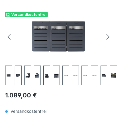
Bildergalerie überspringen
Versandkostenfrei
Regulärer Preis:
1.089,00 €
Versandkostenfrei