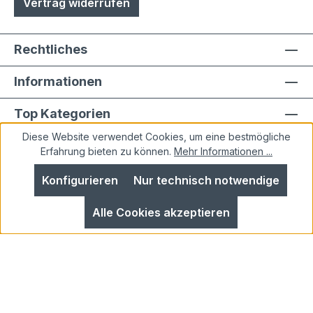
Vertrag widerrufen
Rechtliches
Informationen
Top Kategorien
Diese Website verwendet Cookies, um eine bestmögliche
Erfahrung bieten zu können.
Mehr Informationen ...
Konfigurieren
Nur technisch notwendige
Alle Preise inkl. gesetzl. Mehrwertsteuer zzgl.
Alle Cookies akzeptieren
Versandkosten
und ggf. Nachnahmegebühren, wenn
nicht anders angegeben.