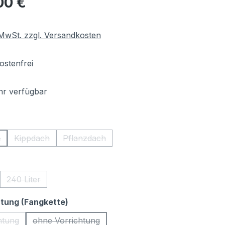
00 €
. MwSt. zzgl. Versandkosten
stenfrei
r verfügbar
hlen
h
Kippdach
Pflanzdach
 Option ist zurzeit nicht verfügbar.)
(Diese Option ist zurzeit nicht verfügbar.)
(Diese Option ist zurzeit nicht verfügbar.)
ählen
240 Liter
Option ist zurzeit nicht verfügbar.)
(Diese Option ist zurzeit nicht verfügbar.)
auswählen
htung (Fangkette)
htung
ohne Vorrichtung