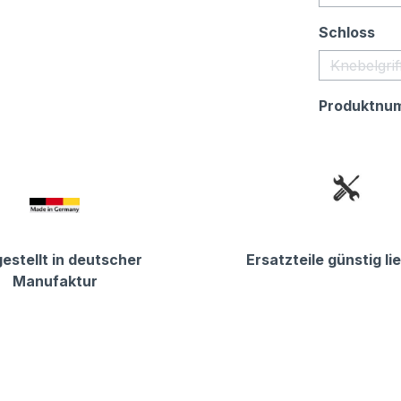
(Di
au
Schloss
Knebelgrif
Produktnu
estellt in deutscher
Ersatzteile günstig li
Manufaktur