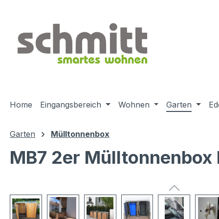
m Hauptinhalt springen
Zur Suche springen
Zur Hauptnavigation springen
Home
Eingangsbereich
Wohnen
Garten
Ed
Garten
Mülltonnenbox
MB7 2er Mülltonnenbox Ho
Bildergalerie überspringen