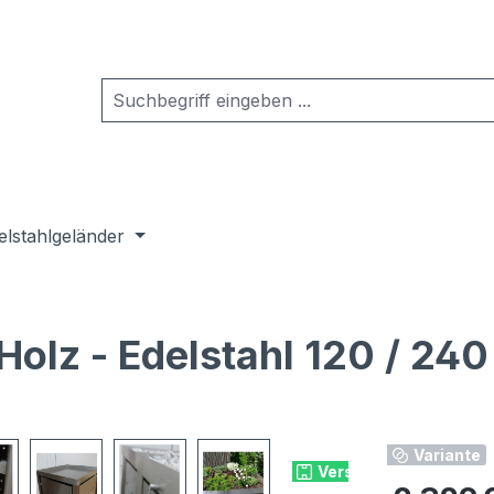
elstahlgeländer
lz - Edelstahl 120 / 240 
Variante
Versandkostenfrei
Regulärer Pr