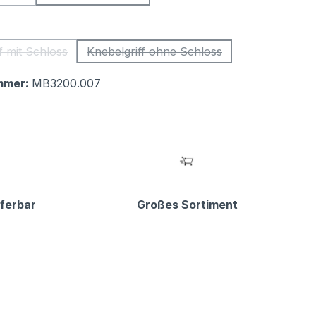
ese Option ist zurzeit nicht verfügbar.)
(Diese Option ist zurzeit nicht verfügbar.)
swählen
f mit Schloss
Knebelgriff ohne Schloss
(Diese Option ist zurzeit nicht verfügbar.)
(Diese Option ist zurzeit nicht verf
mmer:
MB3200.007
eferbar
Großes Sortiment