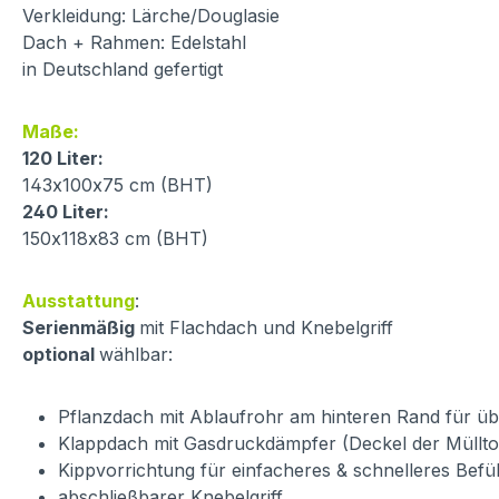
Verkleidung: Lärche/Douglasie
Dach + Rahmen: Edelstahl
in Deutschland gefertigt
Maße:
120 Liter:
143x100x75 cm (BHT)
240 Liter:
150x118x83 cm (BHT)
Ausstattung
:
Serienmäßig
mit Flachdach und Knebelgriff
optional
wählbar:
Pflanzdach mit Ablaufrohr am hinteren Rand für ü
Klappdach mit Gasdruckdämpfer (Deckel der Müllt
Kippvorrichtung für einfacheres & schnelleres Befü
abschließbarer Knebelgriff