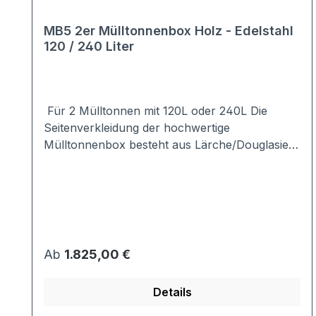
MB5 2er Mülltonnenbox Holz - Edelstahl
120 / 240 Liter
Für 2 Mülltonnen mit 120L oder 240L Die
Seitenverkleidung der hochwertige
Mülltonnenbox besteht aus Lärche/Douglasie,
das mit umweltfreundlichem Holzöl behandelt
ist.Das Dach sowie die Tür sind aus
hochwertigem Edelstahl.Die Kombination aus
Holz und Edelstahl macht aus der Box einen
echten Hingucker.Stellen Sie sich Ihre
Mülltonnenbox nach Ihrem Bedarf
Regulärer Preis:
Ab
1.825,00 €
zusammen:120 / 240 Liter - mit / ohne
Verschluss - mit / ohne Pflanzdach ....
Details
Material:Seitenverkleidung:
Lärche/DouglasieDach + Tür: Edelstahlin