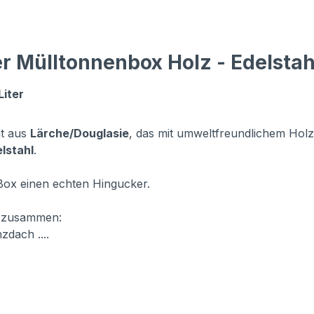
 Mülltonnenbox Holz - Edelstahl
Liter
ht aus
Lärche/Douglasie
, das mit umweltfreundlichem Holzö
lstahl
.
Box einen echten Hingucker.
f
zusammen:
zdach ....