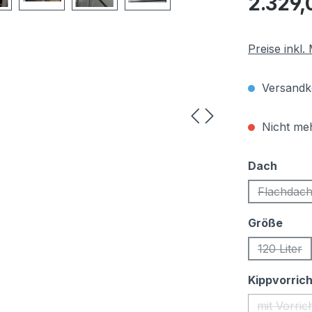
2.329,
Preise inkl
Versandko
Nicht meh
auswä
Dach
Flachdac
(Diese
ausw
Größe
120 Liter
(Diese 
Kippvorric
mit Vorric