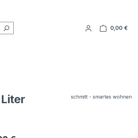
0,00 €
Ware
Liter
schmitt - smartes wohnen
eis: