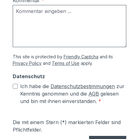
Kommentar
*
dem Pulverbeschichten Eisen-
phosphatiert, Aluminiumteile chromfrei
chromatiert- Zusätzlich erhalten alle
Aluminium- und Stahlteile, Ausnahme
eloxierte Oberflächen, eine
lösungsmittelfreie Pulverlackierung (z.T.
auch Kunststoffbeschichtung genannt) mit
This site is protected by
Friendly Captcha
and its
Polyesterpulver in Fassadenqualität, dies
Privacy Policy
and
Terms of Use
apply.
garantiert UV- und Wetterbeständigkeit-
Stärke der Pulverbeschichtung
Datenschutz
mindestens ca. 70 µmProduktservice:-
Ich habe die
Datenschutzbestimmungen
zur
Ersatzteile sind günsitg vorrätig, Türen
Kenntnis genommen und die
AGB
gelesen
und Klappen sowie alle Funktionselemente
und bin mit ihnen einverstanden.
*
können einfach selbst ausgetauscht
werden- Türen sind mit
Hammerschrauben befestigt- einfache
Die mit einem Stern (*) markierten Felder sind
Ausrichtung nach Montage bzw.
Pflichtfelder.
Austuasch im Falle einer Beschädigung