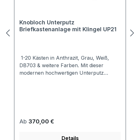
Knobloch Unterputz
Briefkastenanlage mit Klingel UP21
1-20 Kästen in Anthrazit, Grau, Weiß,
DB703 & weitere Farben. Mit dieser
modernen hochwertigen Unterputz
Briefkastenanlage setzen Sie Akzente an
jedem Haus.Dezent hält sich die Unterputz
Briefkastenanlage UP21 im
Hintergrund.Die optimal abgestimmte
Verkleidung sorgt für idealen Schutz vor
Wind und Wetter.Die Kästen der Unterputz
Regulärer Preis:
Ab
370,00 €
Briefkastenanlage UP21 sind
entsprechend der Vorgabe EN13724
Details