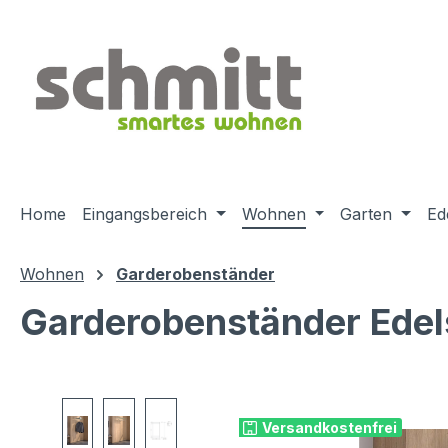
m Hauptinhalt springen
Zur Suche springen
Zur Hauptnavigation springen
Home
Eingangsbereich
Wohnen
Garten
Ed
Wohnen
Garderobenständer
Garderobenständer Edel
Bildergalerie überspringen
Versandkostenfrei