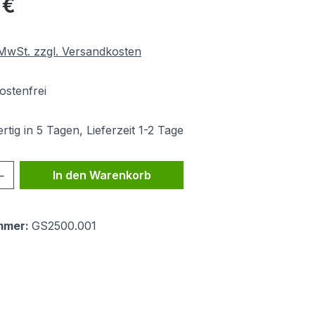
 €
. MwSt. zzgl. Versandkosten
stenfrei
tig in 5 Tagen, Lieferzeit 1-2 Tage
 Anzahl: Gib den gewünschten Wert ein 
In den Warenkorb
mmer:
GS2500.001