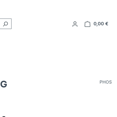
0,00 €
Ware
 G
PHOS
eis: