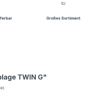
eferbar
Großes Sortiment
blage TWIN G"
kt.