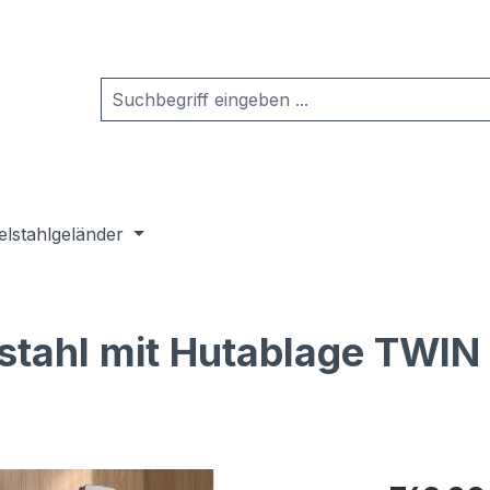
elstahlgeländer
stahl mit Hutablage TWIN
Regulärer Pr