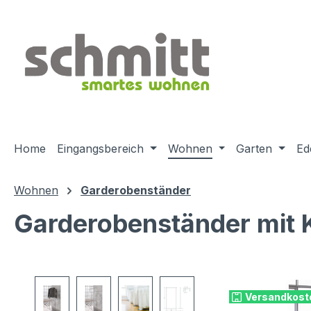
m Hauptinhalt springen
Zur Suche springen
Zur Hauptnavigation springen
Home
Eingangsbereich
Wohnen
Garten
Ed
Wohnen
Garderobenständer
Garderobenständer mit K
Bildergalerie überspringen
Versandkost