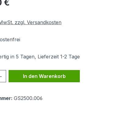
0 €
. MwSt. zzgl. Versandkosten
stenfrei
tig in 5 Tagen, Lieferzeit 1-2 Tage
 Anzahl: Gib den gewünschten Wert ein 
In den Warenkorb
mmer:
GS2500.006