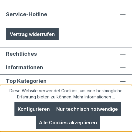
Service-Hotline
Vertrag widerrufen
Rechtliches
Informationen
Top Kategorien
Diese Website verwendet Cookies, um eine bestmögliche
Erfahrung bieten zu können.
Mehr Informationen ...
Konfigurieren
Nur technisch notwendige
Alle Preise inkl. gesetzl. Mehrwertsteuer zzgl.
Alle Cookies akzeptieren
Versandkosten
und ggf. Nachnahmegebühren, wenn
nicht anders angegeben.