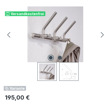
Bildergalerie überspringen
Versandkostenfrei
Variante
Regulärer Preis:
195,00 €