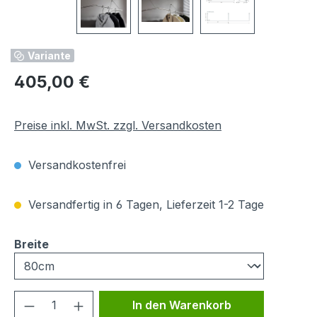
Variante
Regulärer Preis:
405,00 €
Preise inkl. MwSt. zzgl. Versandkosten
Versandkostenfrei
Versandfertig in 6 Tagen, Lieferzeit 1-2 Tage
auswählen
Breite
Produkt Anzahl: Gib den gewünschten We
In den Warenkorb