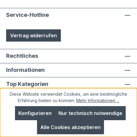
Service-Hotline
Vertrag widerrufen
Rechtliches
Informationen
Top Kategorien
Diese Website verwendet Cookies, um eine bestmögliche
Erfahrung bieten zu können.
Mehr Informationen ...
Konfigurieren
Nur technisch notwendige
Alle Preise inkl. gesetzl. Mehrwertsteuer zzgl.
Alle Cookies akzeptieren
Versandkosten
und ggf. Nachnahmegebühren, wenn
nicht anders angegeben.