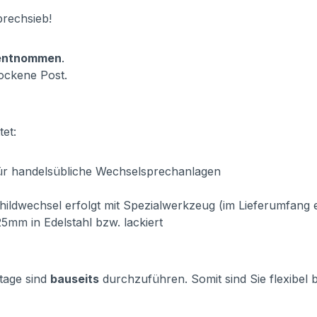
prechsieb!
 entnommen
.
ockene Post.
et:
für handelsübliche Wechselsprechanlagen
ildwechsel erfolgt mit Spezialwerkzeug (im Lieferumfang 
5mm in Edelstahl bzw. lackiert
tage sind
bauseits
durchzuführen. Somit sind Sie flexibel