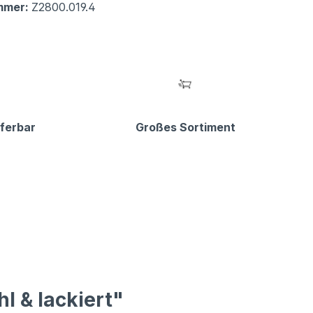
mmer:
Z2800.019.4
eferbar
Großes Sortiment
l & lackiert"