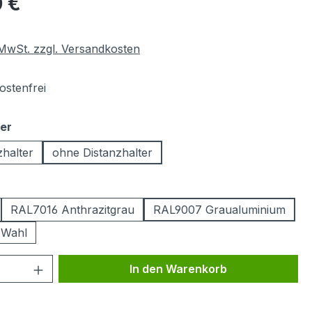
 €
. MwSt. zzgl. Versandkosten
stenfrei
auswählen
ter
zhalter
ohne Distanzhalter
ählen
RAL7016 Anthrazitgrau
RAL9007 Graualuminium
 Wahl
 Anzahl: Gib den gewünschten Wert ein 
In den Warenkorb