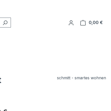
0,00 €
Ware
t
schmitt - smartes wohnen
eis: