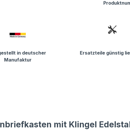
Produktnu
estellt in deutscher
Ersatzteile günstig li
Manufaktur
riefkasten mit Klingel Edelstah