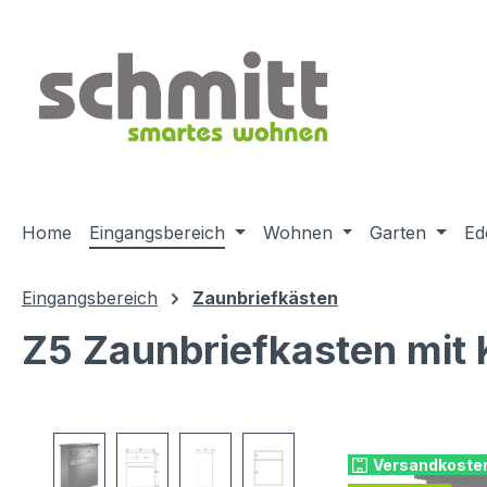
m Hauptinhalt springen
Zur Suche springen
Zur Hauptnavigation springen
Home
Eingangsbereich
Wohnen
Garten
Ed
Eingangsbereich
Zaunbriefkästen
Z5 Zaunbriefkasten mit K
Bildergalerie überspringen
Versandkosten