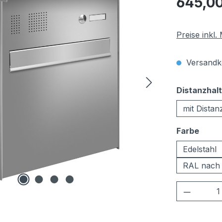
645,00
Preise inkl
Versandko
Distanzhal
mit Distan
ausw
Farbe
Edelstahl
RAL nach
Produkt