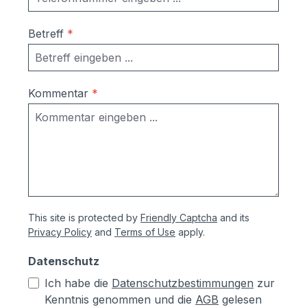
Kasten: 370 x 440 x 160 mm (BHT); DIN
EN 13724 konform: DIN A4 Umschläge
Betreff
*
müssen nicht geknickt
werdenerforderlicher Zaunausschnitt
mind.: 385 x 450 mm (BH)
Kommentar
*
This site is protected by
Friendly Captcha
and its
Privacy Policy
and
Terms of Use
apply.
Datenschutz
Ich habe die
Datenschutzbestimmungen
zur
Kenntnis genommen und die
AGB
gelesen