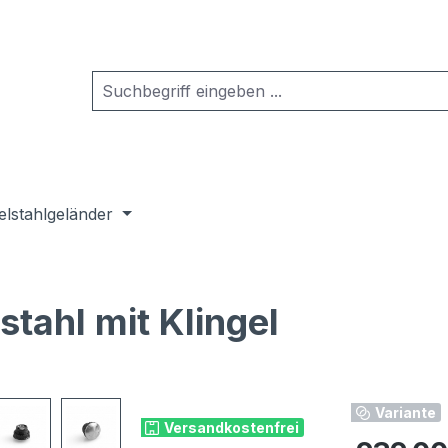
elstahlgeländer
tahl mit Klingel
Variante
Versandkostenfrei
Regulärer Pr