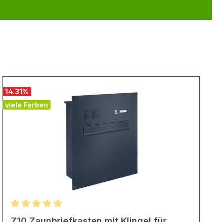
14.31
%
viele Farben
Durchschnittliche Bewertung von 5 von 5 Sternen
Z10 Zaunbriefkasten mit Klingel für