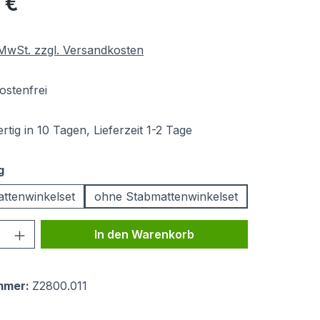
 €
. MwSt. zzgl. Versandkosten
stenfrei
tig in 10 Tagen, Lieferzeit 1-2 Tage
auswählen
g
attenwinkelset
ohne Stabmattenwinkelset
 Anzahl: Gib den gewünschten Wert ein 
In den Warenkorb
mmer:
Z2800.011