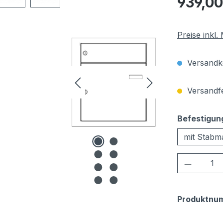
939,00
Preise inkl
Versandko
Versandfer
Befestigun
mit Stabm
Produkt
Produktnu