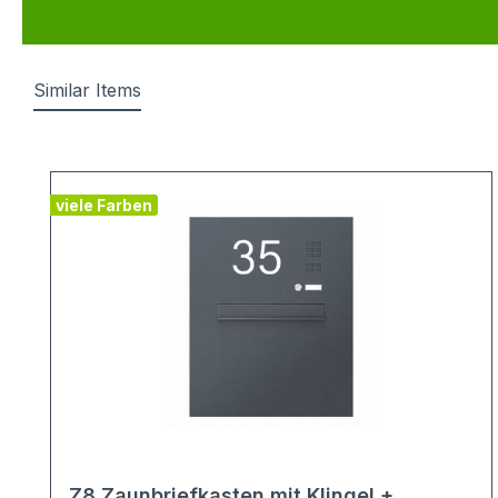
Similar Items
Produktgalerie überspringen
viele Farben
Z8 Zaunbriefkasten mit Klingel +