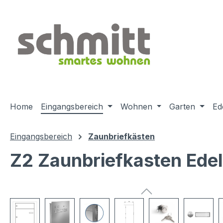
m Hauptinhalt springen
Zur Suche springen
Zur Hauptnavigation springen
Home
Eingangsbereich
Wohnen
Garten
Ed
Eingangsbereich
Zaunbriefkästen
Z2 Zaunbriefkasten Edels
Bildergalerie überspringen