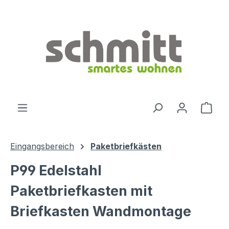
Zum Hauptinhalt springen
Ware
Eingangsbereich
Paketbriefkästen
P99 Edelstahl
Paketbriefkasten mit
Briefkasten Wandmontage