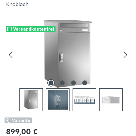
Knobloch
Bildergalerie überspringen
Versandkostenfrei
Variante
Regulärer Preis:
899,00 €