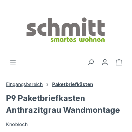
Zum Hauptinhalt springen
Ware
Eingangsbereich
Paketbriefkästen
P9 Paketbriefkasten
Anthrazitgrau Wandmontage
Knobloch