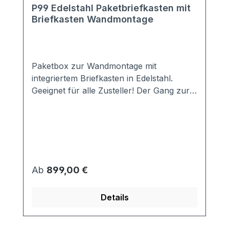
P99 Edelstahl Paketbriefkasten mit
Briefkasten Wandmontage
Paketbox zur Wandmontage mit
integriertem Briefkasten in Edelstahl.
Geeignet für alle Zusteller! Der Gang zur
Abholstation entfällt! Auch Ihren
Nachbarn müssen Sie nicht mehr
belästigen. Mit dem integrierten
Briefkasten haben Sie beides auf einmal.
Ein zusätzlicher Briefkasten ist nicht
notwendig. Die Paketbox erhalten Sie in
Regulärer Preis:
Ab
899,00 €
zwei unterschiedlichen Größen.
Entscheiden Sie selbst, für welches
Details
Volumen Sie Pakete empfangen möchten.
Zur einfacheren Montage ist der
Paketbriefkasten auf der Rückseite mit