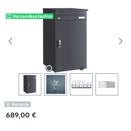
Bildergalerie überspringen
Versandkostenfrei
Variante
Regulärer Preis:
689,00 €