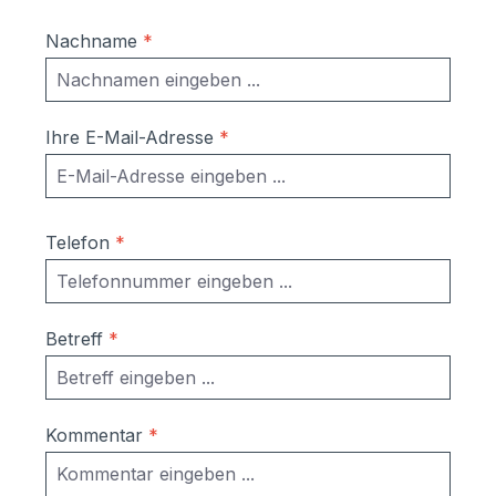
Päckchen, S Material: Kasten: Stahl
pulverlackiert in RAL9007 Graualuminium
Nachname
*
Verkleidung, Tür, Einwurfklappe: Edelstahl
V2A gebürstet Sie brauchen ein
anderes Maß oder andere Ausführung?
Kein Problem! Rufen Sie uns an unter
Ihre E-Mail-Adresse
*
09522 - 39 50 209 oder schicken Sie uns
eine E-Mail an info@schmitt-smartes-
wohnen.de Wir erstellen Ihnen ein
kostenfreies Angebot!
Telefon
*
Betreff
*
Kommentar
*