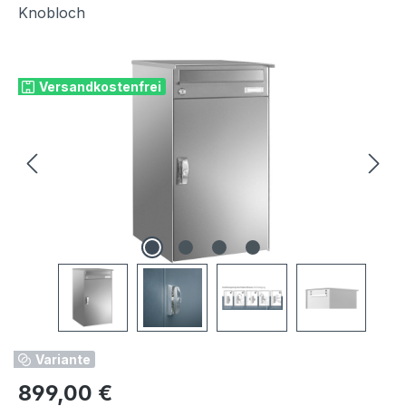
Knobloch
Bildergalerie überspringen
Versandkostenfrei
Variante
Regulärer Preis:
899,00 €