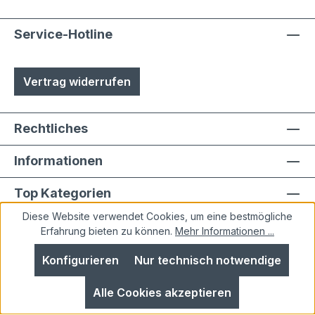
Service-Hotline
Vertrag widerrufen
Rechtliches
Informationen
Top Kategorien
Diese Website verwendet Cookies, um eine bestmögliche
Erfahrung bieten zu können.
Mehr Informationen ...
Konfigurieren
Nur technisch notwendige
Alle Preise inkl. gesetzl. Mehrwertsteuer zzgl.
Alle Cookies akzeptieren
Versandkosten
und ggf. Nachnahmegebühren, wenn
nicht anders angegeben.