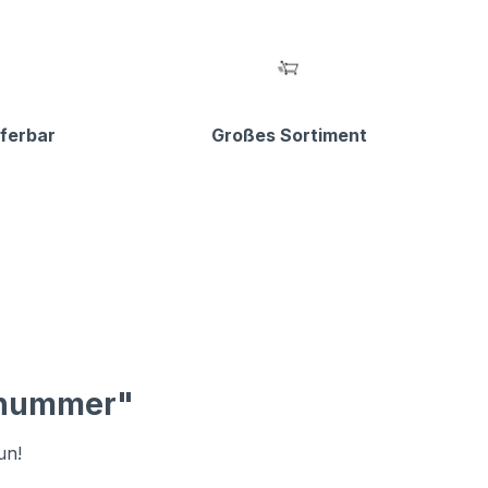
eferbar
Großes Sortiment
usnummer"
un!