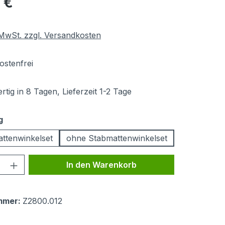
 €
. MwSt. zzgl. Versandkosten
stenfrei
tig in 8 Tagen, Lieferzeit 1-2 Tage
auswählen
g
attenwinkelset
ohne Stabmattenwinkelset
 Anzahl: Gib den gewünschten Wert ein 
In den Warenkorb
mmer:
Z2800.012