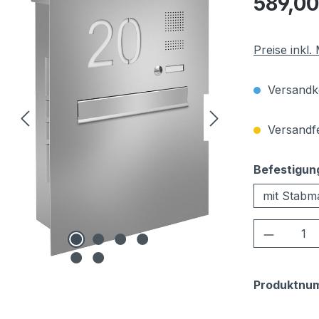
589,00
Preise inkl
Versandko
Versandfer
Befestigun
mit Stabm
Produkt
Produktnu