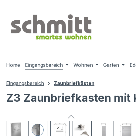
m Hauptinhalt springen
Zur Suche springen
Zur Hauptnavigation springen
Home
Eingangsbereich
Wohnen
Garten
Ed
Eingangsbereich
Zaunbriefkästen
Z3 Zaunbriefkasten mit
Bildergalerie überspringen