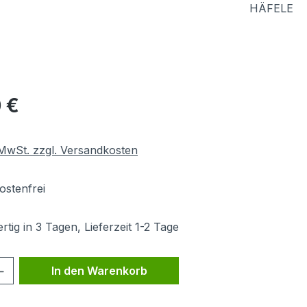
HÄFELE
eis:
 €
. MwSt. zzgl. Versandkosten
stenfrei
tig in 3 Tagen, Lieferzeit 1-2 Tage
 Anzahl: Gib den gewünschten Wert ein 
In den Warenkorb