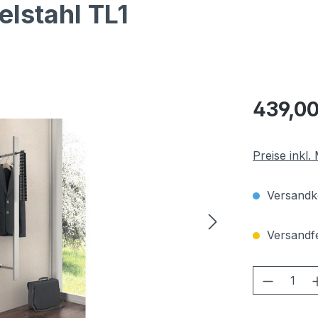
lstahl TL1
Regulärer Pr
439,00
Preise inkl
Versandko
Versandfer
Produkt