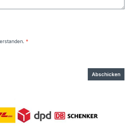
verstanden.
*
Abschicken