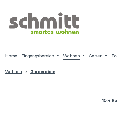
m Hauptinhalt springen
Zur Suche springen
Zur Hauptnavigation springen
Home
Eingangsbereich
Wohnen
Garten
Ed
Wohnen
Garderoben
10% Ra