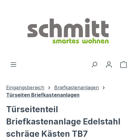
Zum Hauptinhalt springen
Ware
Eingangsbereich
Briefkastenanlagen
Türseiten Briefkastenanlagen
Türseitenteil
Briefkastenanlage Edelstahl
schräge Kästen TB7