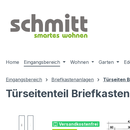
m Hauptinhalt springen
Zur Suche springen
Zur Hauptnavigation springen
Home
Eingangsbereich
Wohnen
Garten
Ed
Eingangsbereich
Briefkastenanlagen
Türseiten 
Türseitenteil Briefkast
Bildergalerie überspringen
Versandkostenfrei