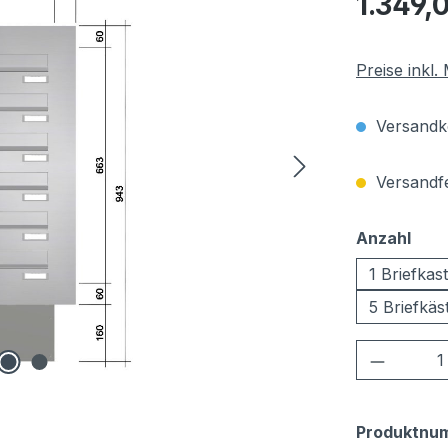
1.349,
Preise inkl
Versandko
Versandfer
aus
Anzahl
1 Briefkas
5 Briefkäs
Produkt
Produktnu