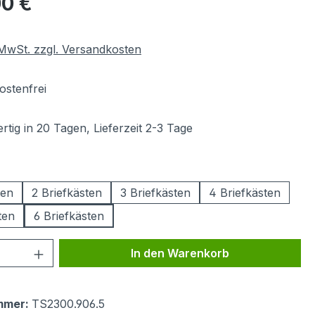
00 €
. MwSt. zzgl. Versandkosten
stenfrei
tig in 20 Tagen, Lieferzeit 2-3 Tage
wählen
ten
2 Briefkästen
3 Briefkästen
4 Briefkästen
ten
6 Briefkästen
 Anzahl: Gib den gewünschten Wert ein 
In den Warenkorb
mmer:
TS2300.906.5