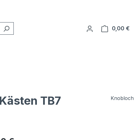
0,00 €
Ware
 Kästen TB7
Knobloch
eis: