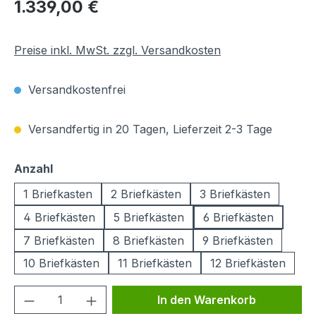
Regulärer Preis:
1.339,00 €
Preise inkl. MwSt. zzgl. Versandkosten
Versandkostenfrei
Versandfertig in 20 Tagen, Lieferzeit 2-3 Tage
auswählen
Anzahl
1 Briefkasten
2 Briefkästen
3 Briefkästen
4 Briefkästen
5 Briefkästen
6 Briefkästen
7 Briefkästen
8 Briefkästen
9 Briefkästen
10 Briefkästen
11 Briefkästen
12 Briefkästen
Produkt Anzahl: Gib den gewünschten We
In den Warenkorb