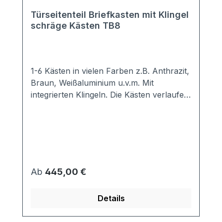
Türseitenteil Briefkasten mit Klingel
schräge Kästen TB8
1-6 Kästen in vielen Farben z.B. Anthrazit,
Braun, Weißaluminium u.v.m. Mit
integrierten Klingeln. Die Kästen verlaufen
schräg nach unten. Sie benötigen daher
weniger Platz in der Tiefe. Hochwertige
Türseiten-Briefkastenanlage mit
genormten Kästen, so dass DIN A4
Briefumschläge komplett hinein passen.
Die Frontplatte ist thermisch getrennt, so
Regulärer Preis:
Ab
445,00 €
dass keine Kältebrücken entstehen
können. Der umlaufende Überstand
Details
beträgt 60mm. Auf Anfrage kann dieser
aber auch vergrößert werden.