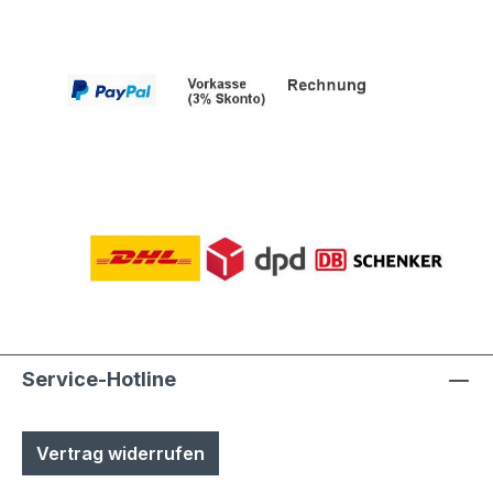
Polyesterpulver in Fassadenqualität, dies
garantiert UV- und Wetterbeständigkeit-
Stärke der Pulverbeschichtung
mindestens ca. 70 µmProduktservice:-
Ersatzteile sind günsitg vorrätig, Türen
und Klappen sowie alle Funktionselemente
können einfach selbst ausgetauscht
werden- Türen sind mit
Hammerschrauben befestigt- einfache
Ausrichtung nach Montage bzw.
Austuasch im Falle einer Beschädigung
durch Laien möglich
Service-Hotline
Vertrag widerrufen