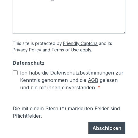
und Briefkastenanlagen erhalten Sie vom
Hersteller 5 Jahre allgemeine
Produktgarantie und 10 Jahre Garantie
gegen
Durchrostung.Korrosionsschutzmaßnahm
This site is protected by
Friendly Captcha
and its
en (Angaben vom Hersteller):- Kästen aus
Privacy Policy
and
Terms of Use
apply.
sendzimierverzinktem Stahl (verfombar
ohne Abspringen der Beschichtung,
Datenschutz
zusätzlich hoher Aluminiumanteil d.h.
Ich habe die
Datenschutzbestimmungen
zur
hoher Korrosionsschutz)- Teile aus
Kenntnis genommen und die
AGB
gelesen
sendzimirverzinktem Stahl werden vor
und bin mit ihnen einverstanden.
*
dem Pulverbeschichten Eisen-
phosphatiert, Aluminiumteile chromfrei
chromatiert- Zusätzlich erhalten alle
Die mit einem Stern (*) markierten Felder sind
Aluminium- und Stahlteile, Ausnahme
Pflichtfelder.
eloxierte Oberflächen, eine
lösungsmittelfreie Pulverlackierung (z.T.
Abschicken
auch Kunststoffbeschichtung genannt) mit