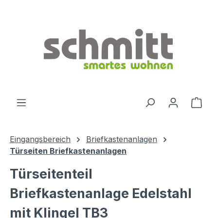
Zum Hauptinhalt springen
Ware
Eingangsbereich
Briefkastenanlagen
Türseiten Briefkastenanlagen
Türseitenteil
Briefkastenanlage Edelstahl
mit Klingel TB3