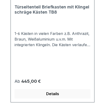
Türseitenteil Briefkasten mit Klingel
schräge Kästen TB8
1-6 Kästen in vielen Farben z.B. Anthrazit,
Braun, Weißaluminium u.v.m. Mit
integrierten Klingeln. Die Kästen verlaufen
schräg nach unten. Sie benötigen daher
weniger Platz in der Tiefe. Hochwertige
Türseiten-Briefkastenanlage mit
genormten Kästen, so dass DIN A4
Briefumschläge komplett hinein passen.
Die Frontplatte ist thermisch getrennt, so
Regulärer Preis:
Ab
445,00 €
dass keine Kältebrücken entstehen
können. Der umlaufende Überstand
Details
beträgt 60mm. Auf Anfrage kann dieser
aber auch vergrößert werden.