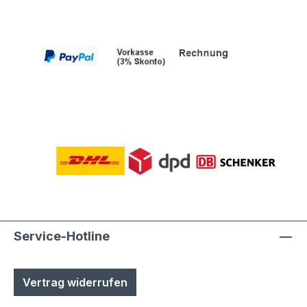
Polyesterpulver in Fassadenqualität, dies
garantiert UV- und Wetterbeständigkeit-
Stärke der Pulverbeschichtung
mindestens ca. 70 µmProduktservice:-
Ersatzteile sind günsitg vorrätig, Türen
und Klappen sowie alle Funktionselemente
können einfach selbst ausgetauscht
werden- Türen sind mit
Hammerschrauben befestigt- einfache
Ausrichtung nach Montage bzw.
Austuasch im Falle einer Beschädigung
durch Laien möglich
Service-Hotline
Vertrag widerrufen