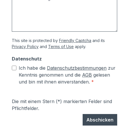
und Briefkastenanlagen erhalten Sie vom
Hersteller 5 Jahre allgemeine
Produktgarantie und 10 Jahre Garantie
gegen
Durchrostung.Korrosionsschutzmaßnahm
This site is protected by
Friendly Captcha
and its
en (Angaben vom Hersteller):- Kästen aus
Privacy Policy
and
Terms of Use
apply.
sendzimierverzinktem Stahl (verfombar
ohne Abspringen der Beschichtung,
Datenschutz
zusätzlich hoher Aluminiumanteil d.h.
Ich habe die
Datenschutzbestimmungen
zur
hoher Korrosionsschutz)- Teile aus
Kenntnis genommen und die
AGB
gelesen
sendzimirverzinktem Stahl werden vor
und bin mit ihnen einverstanden.
*
dem Pulverbeschichten Eisen-
phosphatiert, Aluminiumteile chromfrei
chromatiert- Zusätzlich erhalten alle
Die mit einem Stern (*) markierten Felder sind
Aluminium- und Stahlteile, Ausnahme
Pflichtfelder.
eloxierte Oberflächen, eine
lösungsmittelfreie Pulverlackierung (z.T.
Abschicken
auch Kunststoffbeschichtung genannt) mit