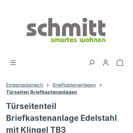
Zum Hauptinhalt springen
Ware
Eingangsbereich
Briefkastenanlagen
Türseiten Briefkastenanlagen
Türseitenteil
Briefkastenanlage Edelstahl
mit Klingel TB3