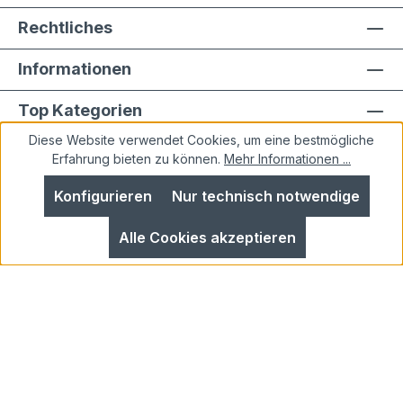
Rechtliches
Informationen
Top Kategorien
Diese Website verwendet Cookies, um eine bestmögliche
Erfahrung bieten zu können.
Mehr Informationen ...
Konfigurieren
Nur technisch notwendige
Alle Preise inkl. gesetzl. Mehrwertsteuer zzgl.
Alle Cookies akzeptieren
Versandkosten
und ggf. Nachnahmegebühren, wenn
nicht anders angegeben.