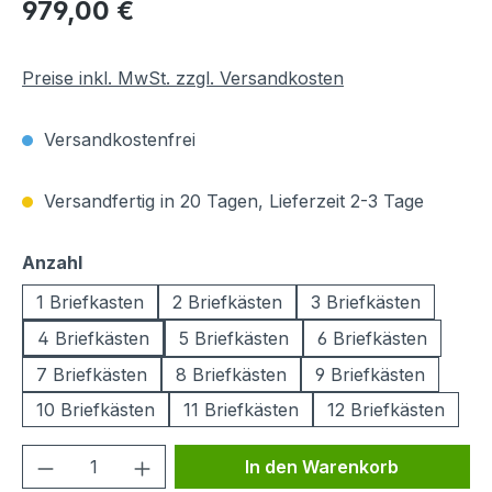
Regulärer Preis:
979,00 €
Preise inkl. MwSt. zzgl. Versandkosten
Versandkostenfrei
Versandfertig in 20 Tagen, Lieferzeit 2-3 Tage
auswählen
Anzahl
1 Briefkasten
2 Briefkästen
3 Briefkästen
4 Briefkästen
5 Briefkästen
6 Briefkästen
7 Briefkästen
8 Briefkästen
9 Briefkästen
10 Briefkästen
11 Briefkästen
12 Briefkästen
Produkt Anzahl: Gib den gewünschten We
In den Warenkorb