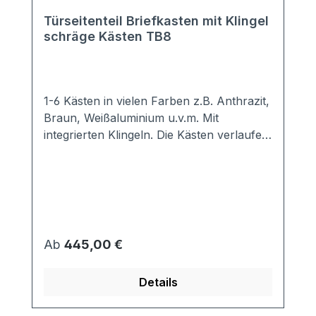
Türseitenteil Briefkasten mit Klingel
schräge Kästen TB8
1-6 Kästen in vielen Farben z.B. Anthrazit,
Braun, Weißaluminium u.v.m. Mit
integrierten Klingeln. Die Kästen verlaufen
schräg nach unten. Sie benötigen daher
weniger Platz in der Tiefe. Hochwertige
Türseiten-Briefkastenanlage mit
genormten Kästen, so dass DIN A4
Briefumschläge komplett hinein passen.
Die Frontplatte ist thermisch getrennt, so
Regulärer Preis:
Ab
445,00 €
dass keine Kältebrücken entstehen
können. Der umlaufende Überstand
Details
beträgt 60mm. Auf Anfrage kann dieser
aber auch vergrößert werden.