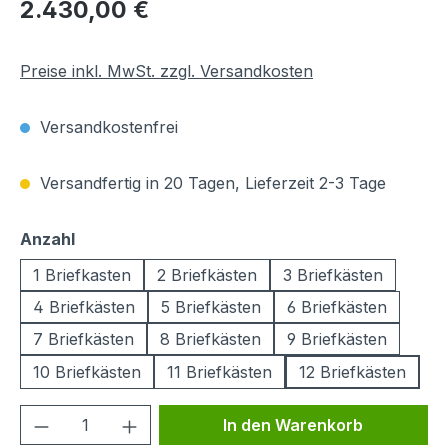
Regulärer Preis:
2.430,00 €
Preise inkl. MwSt. zzgl. Versandkosten
Versandkostenfrei
Versandfertig in 20 Tagen, Lieferzeit 2-3 Tage
auswählen
Anzahl
1 Briefkasten
2 Briefkästen
3 Briefkästen
4 Briefkästen
5 Briefkästen
6 Briefkästen
7 Briefkästen
8 Briefkästen
9 Briefkästen
10 Briefkästen
11 Briefkästen
12 Briefkästen
Produkt Anzahl: Gib den gewünschten We
In den Warenkorb