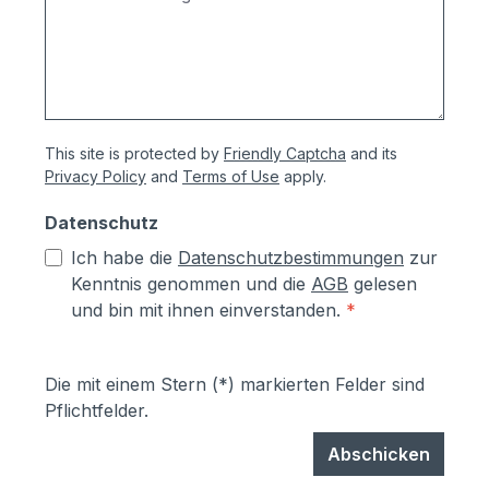
und Briefkastenanlagen erhalten Sie vom
Hersteller 5 Jahre allgemeine
Produktgarantie und 10 Jahre Garantie
gegen
Durchrostung.Korrosionsschutzmaßnahm
This site is protected by
Friendly Captcha
and its
en (Angaben vom Hersteller):- Kästen aus
Privacy Policy
and
Terms of Use
apply.
sendzimierverzinktem Stahl (verfombar
ohne Abspringen der Beschichtung,
Datenschutz
zusätzlich hoher Aluminiumanteil d.h.
Ich habe die
Datenschutzbestimmungen
zur
hoher Korrosionsschutz)- Teile aus
Kenntnis genommen und die
AGB
gelesen
sendzimirverzinktem Stahl werden vor
und bin mit ihnen einverstanden.
*
dem Pulverbeschichten Eisen-
phosphatiert, Aluminiumteile chromfrei
chromatiert- Zusätzlich erhalten alle
Die mit einem Stern (*) markierten Felder sind
Aluminium- und Stahlteile, Ausnahme
Pflichtfelder.
eloxierte Oberflächen, eine
lösungsmittelfreie Pulverlackierung (z.T.
Abschicken
auch Kunststoffbeschichtung genannt) mit