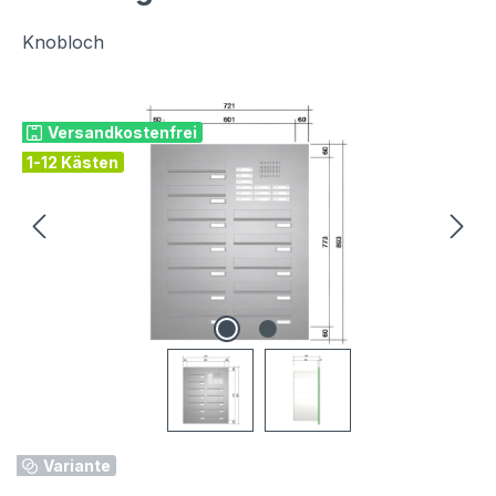
Knobloch
Bildergalerie überspringen
Versandkostenfrei
1-12 Kästen
Variante