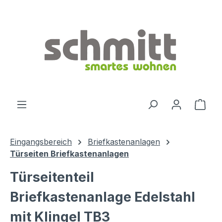
Zum Hauptinhalt springen
Ware
Eingangsbereich
Briefkastenanlagen
Türseiten Briefkastenanlagen
Türseitenteil
Briefkastenanlage Edelstahl
mit Klingel TB3