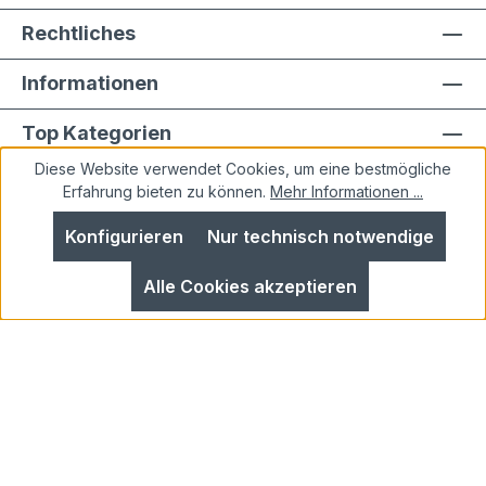
Rechtliches
Informationen
Top Kategorien
Diese Website verwendet Cookies, um eine bestmögliche
Erfahrung bieten zu können.
Mehr Informationen ...
Konfigurieren
Nur technisch notwendige
Alle Preise inkl. gesetzl. Mehrwertsteuer zzgl.
Alle Cookies akzeptieren
Versandkosten
und ggf. Nachnahmegebühren, wenn
nicht anders angegeben.