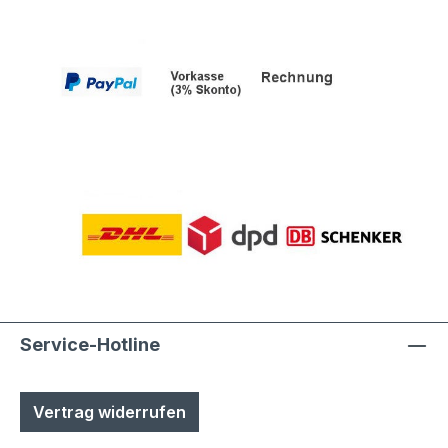
Polyesterpulver in Fassadenqualität, dies
garantiert UV- und Wetterbeständigkeit-
Stärke der Pulverbeschichtung
mindestens ca. 70 µmProduktservice:-
Ersatzteile sind günsitg vorrätig, Türen
und Klappen sowie alle Funktionselemente
können einfach selbst ausgetauscht
werden- Türen sind mit
Hammerschrauben befestigt- einfache
Ausrichtung nach Montage bzw.
Austuasch im Falle einer Beschädigung
durch Laien möglich
Service-Hotline
Vertrag widerrufen