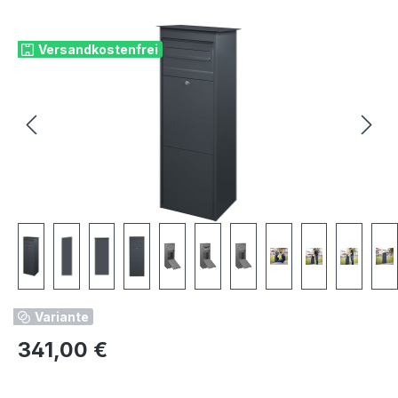
Bildergalerie überspringen
Versandkostenfrei
Variante
Regulärer Preis:
341,00 €