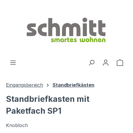
Zum Hauptinhalt springen
Ware
Eingangsbereich
Standbriefkästen
Standbriefkasten mit
Paketfach SP1
Knobloch