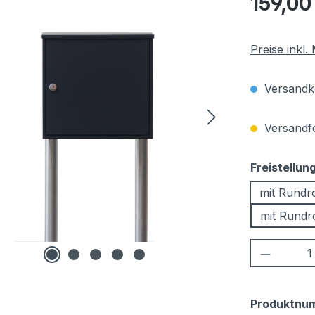
159,00
Preise inkl
Versandko
Versandfer
Freistellun
mit Rundr
mit Rundr
Produkt
Produktnu