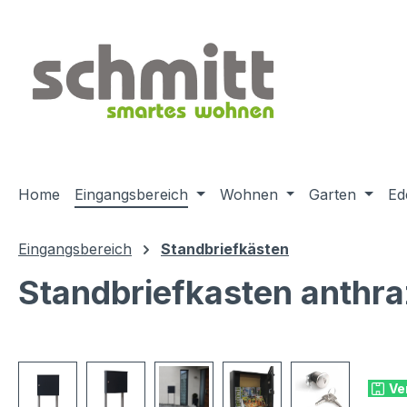
m Hauptinhalt springen
Zur Suche springen
Zur Hauptnavigation springen
Home
Eingangsbereich
Wohnen
Garten
Ed
Eingangsbereich
Standbriefkästen
Standbriefkasten anthra
Bildergalerie überspringen
Ve