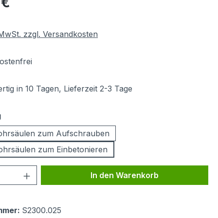
 €
. MwSt. zzgl. Versandkosten
stenfrei
tig in 10 Tagen, Lieferzeit 2-3 Tage
auswählen
g
ohrsäulen zum Aufschrauben
ohrsäulen zum Einbetonieren
 Anzahl: Gib den gewünschten Wert ein 
In den Warenkorb
mmer:
S2300.025