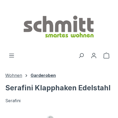
Zum Hauptinhalt springen
Ware
Wohnen
Garderoben
Serafini Klapphaken Edelstahl
Serafini
Bildergalerie überspringen