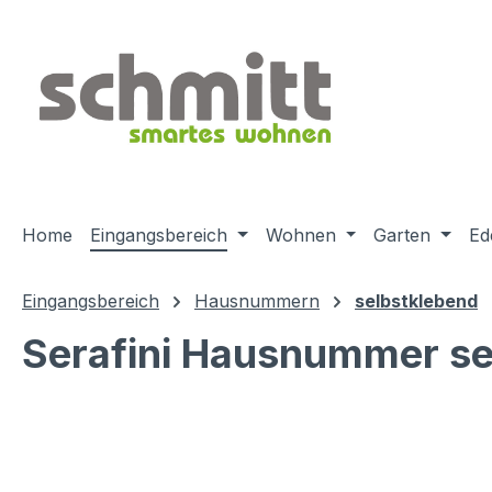
m Hauptinhalt springen
Zur Suche springen
Zur Hauptnavigation springen
Home
Eingangsbereich
Wohnen
Garten
Ed
Eingangsbereich
Hausnummern
selbstklebend
Serafini Hausnummer se
Bildergalerie überspringen