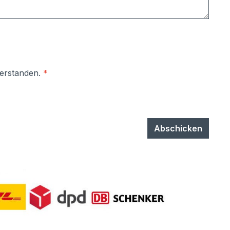
verstanden.
*
Abschicken