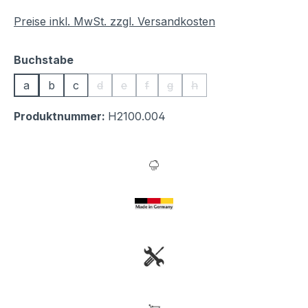
Preise inkl. MwSt. zzgl. Versandkosten
auswählen
Buchstabe
a
b
c
d
e
f
g
h
(Diese Option ist zurzeit nicht verfügbar.)
(Diese Option ist zurzeit nicht verfügbar.
(Diese Option ist zurzeit nicht verfü
(Diese Option ist zurzeit nicht 
(Diese Option ist zurzeit 
Produktnummer:
H2100.004