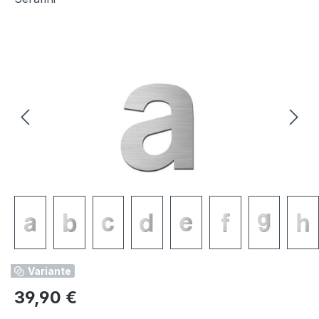
Bildergalerie überspringen
Variante
Regulärer Preis:
39,90 €