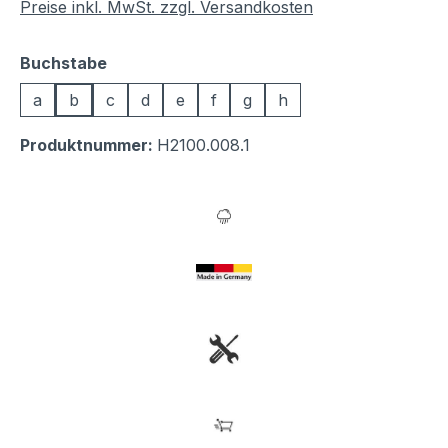
Preise inkl. MwSt. zzgl. Versandkosten
auswählen
Buchstabe
a
b
c
d
e
f
g
h
Produktnummer:
H2100.008.1