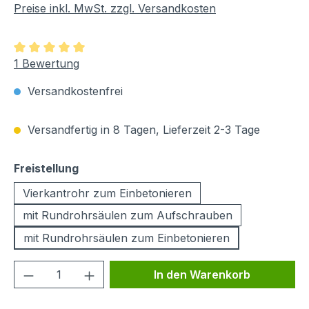
Preise inkl. MwSt. zzgl. Versandkosten
Durchschnittliche Bewertung von 5 von 5 Sternen
1 Bewertung
Versandkostenfrei
Versandfertig in 8 Tagen, Lieferzeit 2-3 Tage
auswählen
Freistellung
Vierkantrohr zum Einbetonieren
mit Rundrohrsäulen zum Aufschrauben
mit Rundrohrsäulen zum Einbetonieren
Produkt Anzahl: Gib den gewünschten We
In den Warenkorb