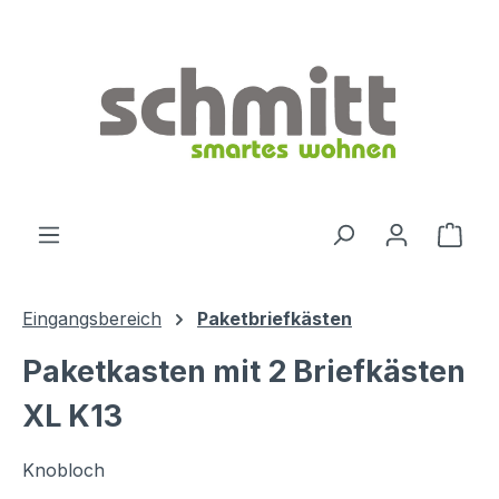
Zum Hauptinhalt springen
Ware
Eingangsbereich
Paketbriefkästen
Paketkasten mit 2 Briefkästen
XL K13
Knobloch