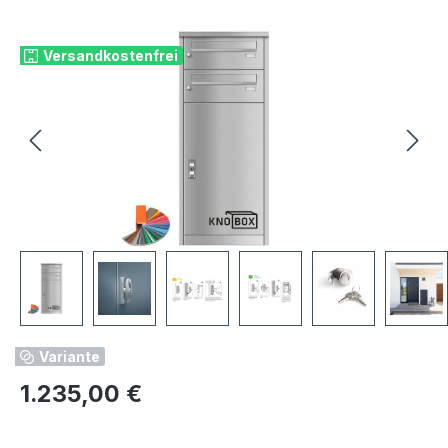
Bildergalerie überspringen
Versandkostenfrei
Variante
Regulärer Preis:
1.235,00 €