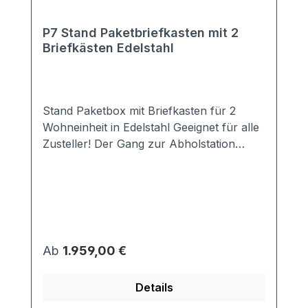
P7 Stand Paketbriefkasten mit 2
Briefkästen Edelstahl
Stand Paketbox mit Briefkasten für 2
Wohneinheit in Edelstahl Geeignet für alle
Zusteller! Der Gang zur Abholstation
entfällt! Auch Ihren Nachbarn müssen Sie
nicht mehr belästigen. Idealerweise ist in
der Paketbox der Briefkasten bereits
integriert. Das schlichte Design passt zu
jedem modernen Hausstil. Ausstattung: 2x
DIN EN 13724 konformer Briefkasten
Regulärer Preis:
Ab
1.959,00 €
(passend für alle DIN A4 Umschläge) 1
Paketfach 3-Punkt-Verriegeleung inkl.
Details
einer Türverstärkung -> Paketboxen sind