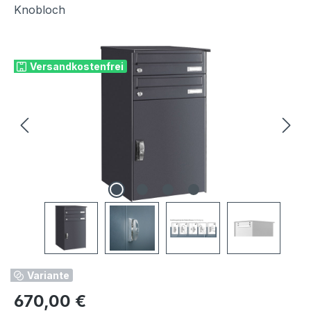
Knobloch
Bildergalerie überspringen
Versandkostenfrei
Variante
Regulärer Preis:
670,00 €