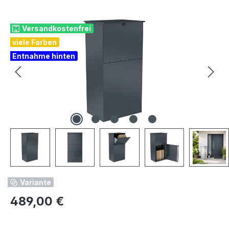
Bildergalerie überspringen
Versandkostenfrei
viele Farben
Entnahme hinten
Variante
Regulärer Preis:
489,00 €