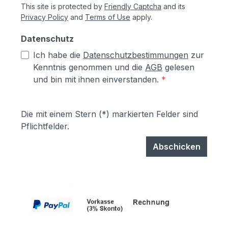
This site is protected by
Friendly Captcha
and its
bereits vormontiert geliefert2 Schlüssel im
Privacy Policy
and
Terms of Use
apply.
LieferumfangMaterial/Farbe: sichtbare
Oberfläche: Edelstahl gebürstetInneres
Datenschutz
Gehäuse: verzinktes Stahlblech,
Ich habe die
Datenschutzbestimmungen
zur
pulverlackiert in RAL 7046
Kenntnis genommen und die
AGB
gelesen
TelegrauMaße:Gesamtmaß: 565 x 1124 x
und bin mit ihnen einverstanden.
*
444 mm (BHT) Max. Paketmaß: 600 x
450 x 270 mm (BHT)Fassungsvermögen:
Paketbox: 113 Liter
Die mit einem Stern (*) markierten Felder sind
Pflichtfelder.
Abschicken