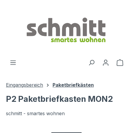
Zum Hauptinhalt springen
Ware
Eingangsbereich
Paketbriefkästen
P2 Paketbriefkasten MON2
schmitt - smartes wohnen
Bildergalerie überspringen