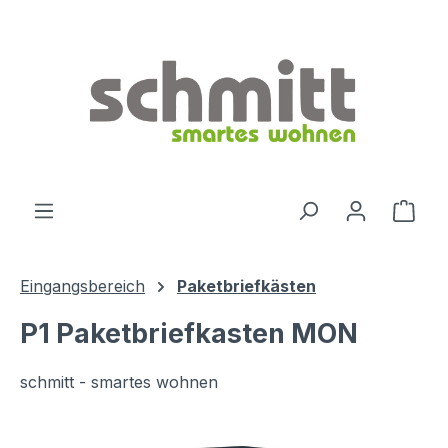
Zum Hauptinhalt springen
Ware
Eingangsbereich
Paketbriefkästen
P1 Paketbriefkasten MON
schmitt - smartes wohnen
Bildergalerie überspringen