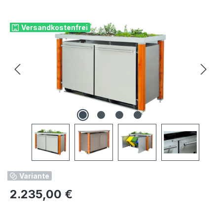
Bildergalerie überspringen
Versandkostenfrei
Variante
Regulärer Preis:
2.235,00 €