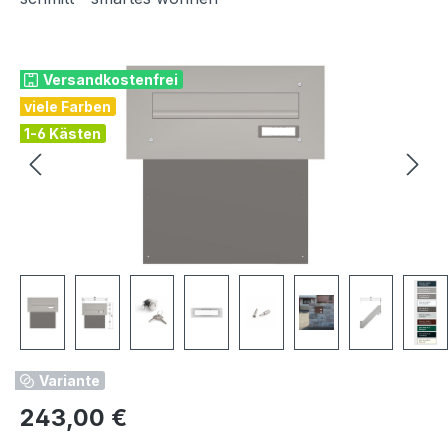
Bildergalerie überspringen
Versandkostenfrei
viele Farben
1-6 Kästen
Variante
Regulärer Preis:
243,00 €