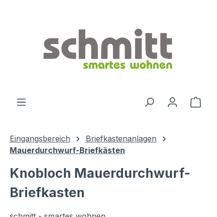
Zum Hauptinhalt springen
Ware
Eingangsbereich
Briefkastenanlagen
Mauerdurchwurf-Briefkästen
Knobloch Mauerdurchwurf-
Briefkasten
schmitt - smartes wohnen