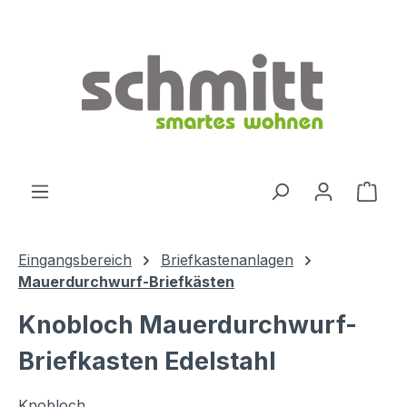
Zum Hauptinhalt springen
Ware
Eingangsbereich
Briefkastenanlagen
Mauerdurchwurf-Briefkästen
Knobloch Mauerdurchwurf-
Briefkasten Edelstahl
Knobloch