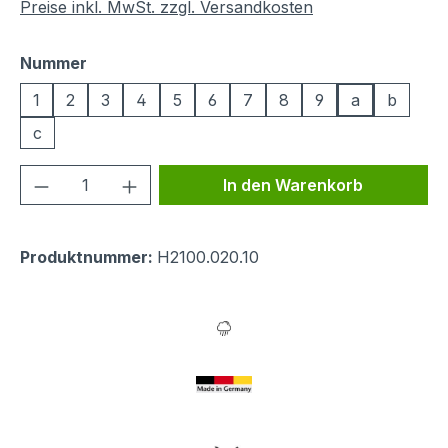
Preise inkl. MwSt. zzgl. Versandkosten
auswählen
Nummer
1
2
3
4
5
6
7
8
9
a
b
c
Produkt Anzahl: Gib den gewünschten We
In den Warenkorb
Produktnummer:
H2100.020.10