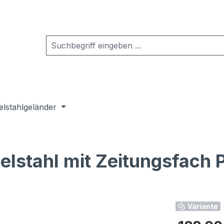
elstahlgeländer
elstahl mit Zeitungsfach 
Variante
Regulärer Pr