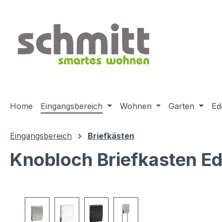
m Hauptinhalt springen
Zur Suche springen
Zur Hauptnavigation springen
Home
Eingangsbereich
Wohnen
Garten
Ed
Eingangsbereich
Briefkästen
Knobloch Briefkasten Ed
Bildergalerie überspringen