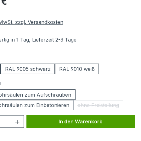
 €
. MwSt. zzgl. Versandkosten
tig in 1 Tag, Lieferzeit 2-3 Tage
auswählen
n
RAL 9005 schwarz
RAL 9010 weiß
auswählen
g
rohrsäulen zum Aufschrauben
ohrsäulen zum Einbetonieren
ohne Freistellung
(Diese Option ist zur
 Anzahl: Gib den gewünschten Wert ein 
In den Warenkorb