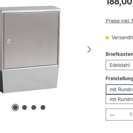
188,00
Preise inkl
Versandfer
Briefkaste
Edelstahl
Freistellun
mit Rund
mit Rundr
Produkt