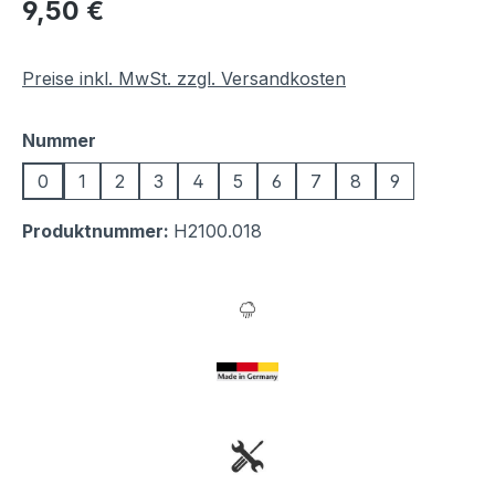
Regulärer Preis:
9,50 €
Preise inkl. MwSt. zzgl. Versandkosten
auswählen
Nummer
0
1
2
3
4
5
6
7
8
9
Produktnummer:
H2100.018