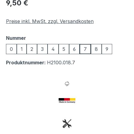
Regulärer Preis:
9,50 €
Preise inkl. MwSt. zzgl. Versandkosten
auswählen
Nummer
0
1
2
3
4
5
6
7
8
9
Produktnummer:
H2100.018.7