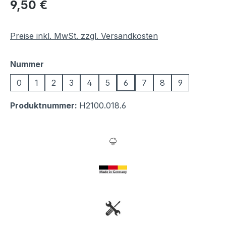
Regulärer Preis:
9,50 €
Preise inkl. MwSt. zzgl. Versandkosten
auswählen
Nummer
0
1
2
3
4
5
6
7
8
9
Produktnummer:
H2100.018.6